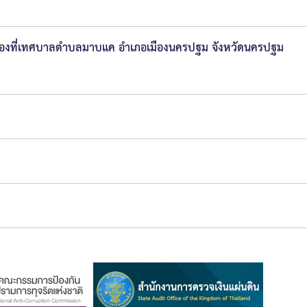
นท้องที่เทศบาลตำบลมาบแค อำเภอเมืองนครปฐม จังหวัดนครปฐม