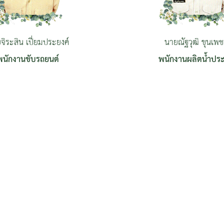
จิระสิน เปี่ยมประยงค์
นายณัฐวุฒิ ขุนเพช
พนักงานขับรถยนต์
พนักงานผลิตน้ำปร