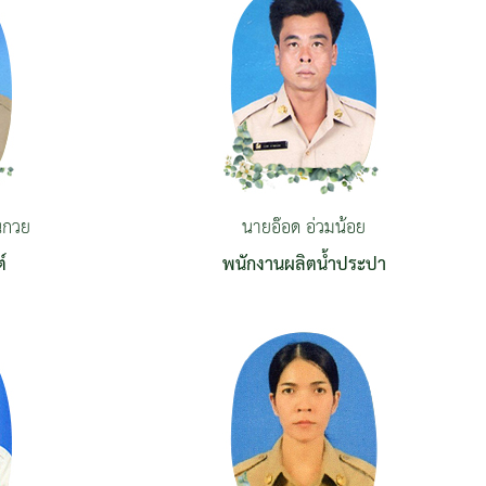
นกวย
นายอ๊อด อ่วมน้อย
์
พนักงานผลิตน้ำประปา