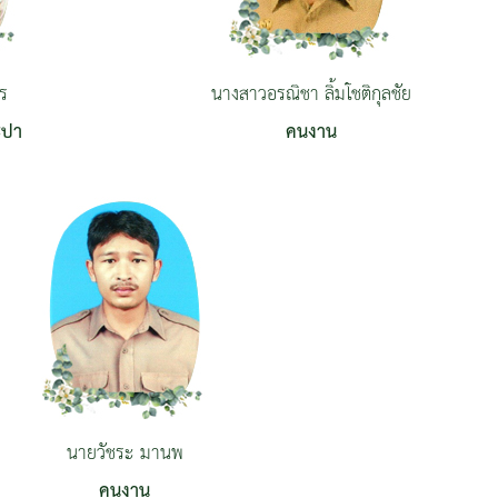
ร
นางสาวอรณิชา ลิ้มโชติกุลชัย
ะปา
คนงาน
นายวัชระ มานพ
คนงาน